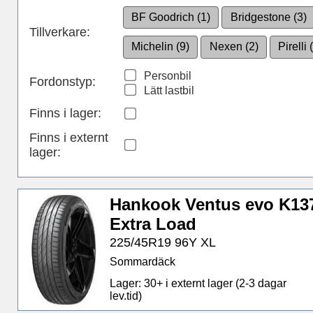
BF Goodrich (1)
Bridgestone (3)
Tillverkare:
Michelin (9)
Nexen (2)
Pirelli 
Personbil
Fordonstyp:
Lätt lastbil
Finns i lager
:
Finns i externt
lager
:
Hankook Ventus evo K13
Extra Load
225/45R19 96Y XL
Sommardäck
Lager: 30+ i externt lager (2-3 dagar
lev.tid)