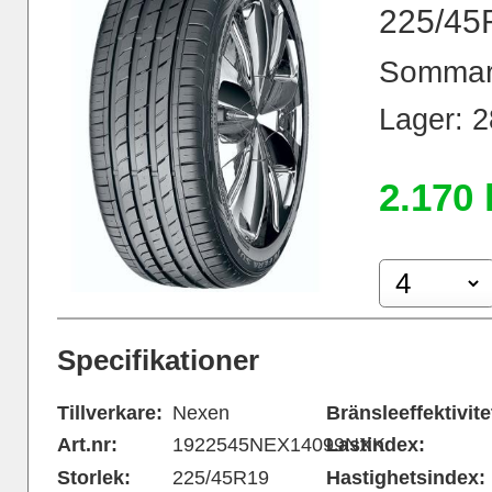
225/45
Sommar
Lager: 28
2.170 
Specifikationer
Tillverkare:
Nexen
Bränsleeffektivite
Art.nr:
1922545NEX14099NXK
Lastindex:
Storlek:
225/45R19
Hastighetsindex: