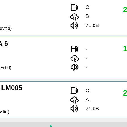
C
2
B
71 dB
ev.tid)
A 6
1
-
-
-
ev.tid)
 LM005
C
2
A
71 dB
.tid)