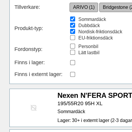
Tillverkare:
ARIVO (1)
Bridgestone (
Sommardäck
Dubbdäck
Produkt-typ:
Nordisk-friktionsdäck
EU-friktionsdäck
Personbil
Fordonstyp:
Lätt lastbil
Finns i lager
:
Finns i externt lager
:
Nexen N'FERA SPORT 
195/55R20 95H XL
Sommardäck
Lager: 30+ i externt lager (2-3 dagar 