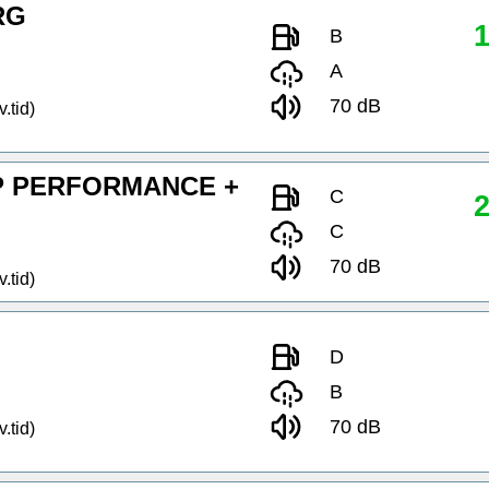
RG
1
B
A
70 dB
.tid)
P PERFORMANCE +
C
2
C
70 dB
.tid)
D
B
70 dB
.tid)