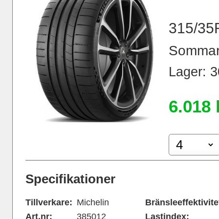
315/35
Sommar
Lager: 3
6.018 
Specifikationer
Tillverkare:
Michelin
Bränsleeffektivite
Art.nr:
385012
Lastindex: