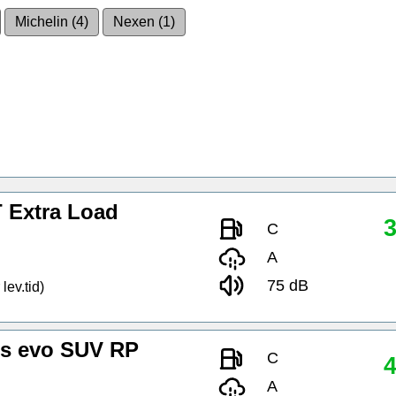
Michelin (4)
Nexen (1)
 Extra Load
3
C
A
75 dB
lev.tid)
s evo SUV RP
C
4
A