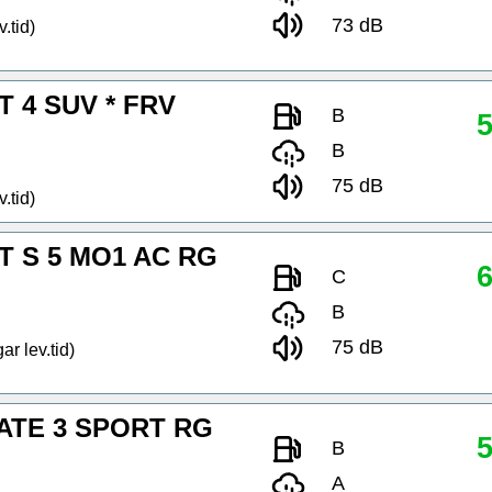
73 dB
.tid)
T 4 SUV * FRV
B
5
B
75 dB
.tid)
T S 5 MO1 AC RG
6
C
B
75 dB
ar lev.tid)
ATE 3 SPORT RG
5
B
A