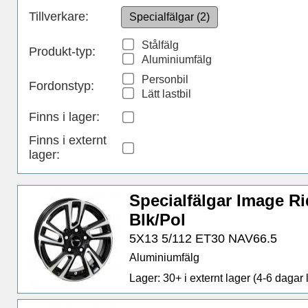
Tillverkare:
Specialfälgar (2)
Stålfälg
Produkt-typ:
Aluminiumfälg
Personbil
Fordonstyp:
Lätt lastbil
Finns i lager
:
Finns i externt
lager
:
Specialfälgar Image R
Blk/Pol
5X13 5/112 ET30 NAV66.5
Aluminiumfälg
Lager: 30+ i externt lager (4-6 dagar l