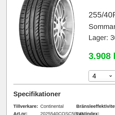
255/40
Sommar
Lager: 30
3.908 
Specifikationer
Tillverkare:
Continental
Bränsleeffektivite
Art.nr:
2025540COSC5PN0
Lastindex: