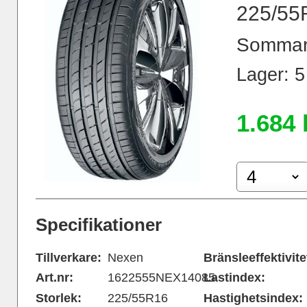
225/55
Sommar
Lager: 5 
1.684 
Specifikationer
Tillverkare:
Nexen
Bränsleeffektivite
Art.nr:
1622555NEX14085
Lastindex:
Storlek:
225/55R16
Hastighetsindex: