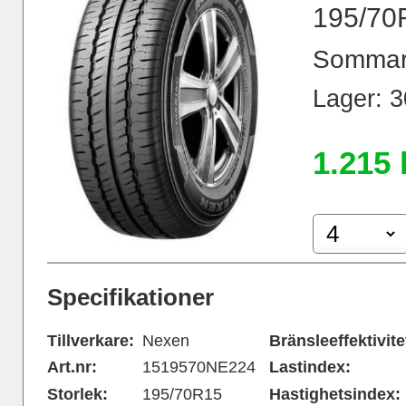
195/70
Sommar
Lager: 30
1.215 
Specifikationer
Tillverkare:
Nexen
Bränsleeffektivite
Art.nr:
1519570NE224
Lastindex:
Storlek:
195/70R15
Hastighetsindex: