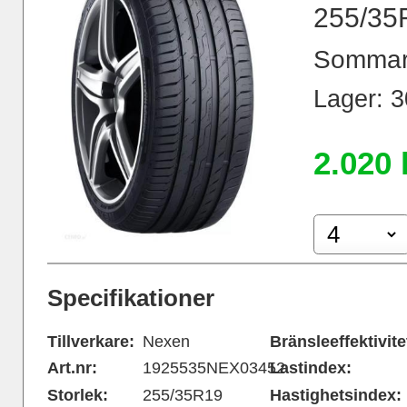
255/35
Sommar
Lager: 30
2.020 
Specifikationer
Tillverkare:
Nexen
Bränsleeffektivite
Art.nr:
1925535NEX03452
Lastindex:
Storlek:
255/35R19
Hastighetsindex: