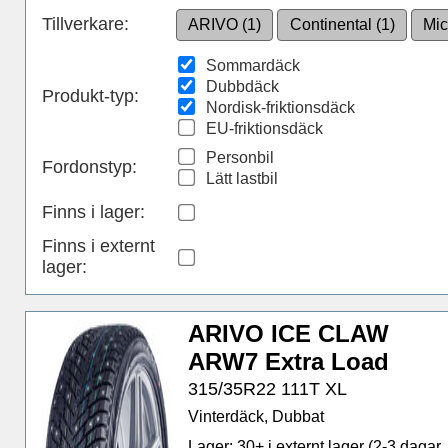
Tillverkare:
ARIVO (1)
Continental (1)
Mic
Sommardäck
Dubbdäck
Produkt-typ:
Nordisk-friktionsdäck
EU-friktionsdäck
Personbil
Fordonstyp:
Lätt lastbil
Finns i lager
:
Finns i externt
lager
:
ARIVO ICE CLAW
ARW7 Extra Load
315/35R22 111T XL
Vinterdäck, Dubbat
Lager: 30+ i externt lager (2-3 dagar