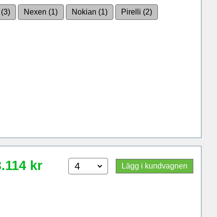
 (3)
Nexen (1)
Nokian (1)
Pirelli (2)
3.114
kr
Lägg i kundvagnen