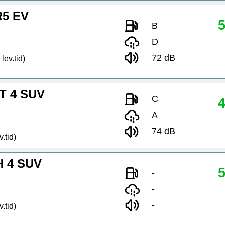
R5 EV
5
B
D
72 dB
lev.tid)
T 4 SUV
C
4
A
74 dB
.tid)
H 4 SUV
5
-
-
-
.tid)