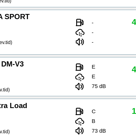
v.tid)
A SPORT
4
-
-
-
ev.tid)
 DM-V3
E
4
E
75 dB
.tid)
tra Load
1
C
B
73 dB
.tid)