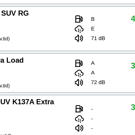
W SUV RG
4
B
E
71 dB
.tid)
ra Load
A
3
A
72 dB
.tid)
UV K137A Extra
3
-
-
-