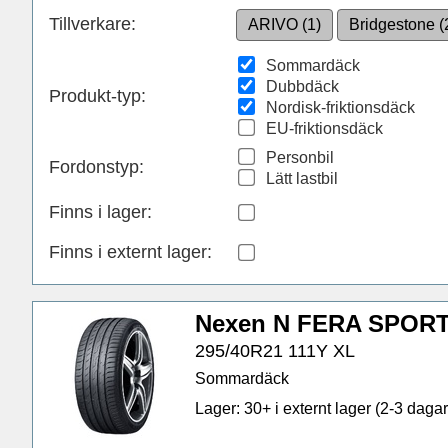
Tillverkare:
ARIVO (1)
Bridgestone (
Sommardäck
Dubbdäck
Produkt-typ:
Nordisk-friktionsdäck
EU-friktionsdäck
Personbil
Fordonstyp:
Lätt lastbil
Finns i lager
:
Finns i externt lager
:
Nexen N FERA SPORT
295/40R21 111Y XL
Sommardäck
Lager: 30+ i externt lager (2-3 dagar 