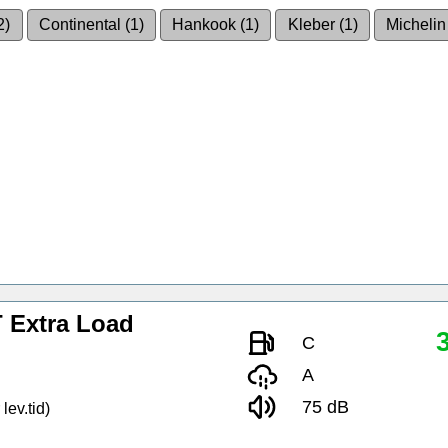
2)
Continental (1)
Hankook (1)
Kleber (1)
Michelin
 Extra Load
C
A
75 dB
lev.tid)