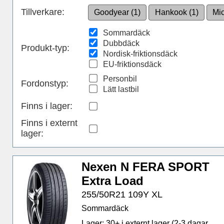
Tillverkare:
Goodyear (1)
Hankook (1)
Mic
Sommardäck
Dubbdäck
Produkt-typ:
Nordisk-friktionsdäck
EU-friktionsdäck
Personbil
Fordonstyp:
Lätt lastbil
Finns i lager
:
Finns i externt
lager
:
Nexen N FERA SPORT
Extra Load
255/50R21 109Y XL
Sommardäck
Lager: 30+ i externt lager (2-3 dagar