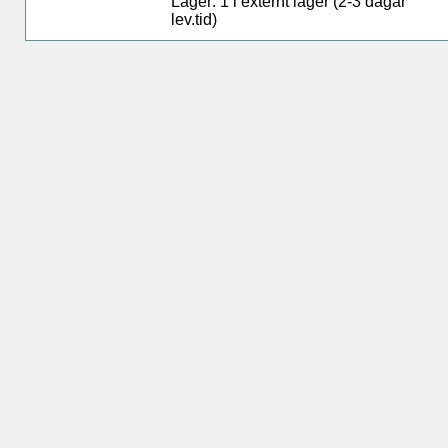
Lager: 1 i externt lager (2-3 dagar
lev.tid)