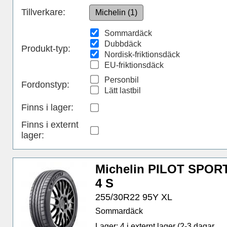
Tillverkare:
Michelin (1)
Sommardäck
Dubbdäck
Produkt-typ:
Nordisk-friktionsdäck
EU-friktionsdäck
Personbil
Fordonstyp:
Lätt lastbil
Finns i lager
:
Finns i externt
lager
:
Michelin PILOT SPOR
4 S
255/30R22 95Y XL
Sommardäck
Lager: 4 i externt lager (2-3 dagar