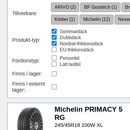
ARIVO (2)
BF Goodrich (1)
Br
Tillverkare:
Kleber (1)
Michelin (12)
Nexen
Sommardäck
Dubbdäck
Produkt-typ:
Nordisk-friktionsdäck
EU-friktionsdäck
Personbil
Fordonstyp:
Lätt lastbil
Finns i lager
:
Finns i externt
lager
:
Michelin PRIMACY 5
RG
245/45R18 100W XL