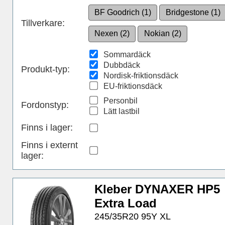
BF Goodrich (1)
Bridgestone (1)
Tillverkare:
Nexen (2)
Nokian (2)
Sommardäck
Dubbdäck
Produkt-typ:
Nordisk-friktionsdäck
EU-friktionsdäck
Personbil
Fordonstyp:
Lätt lastbil
Finns i lager
:
Finns i externt
lager
:
Kleber DYNAXER HP5
Extra Load
245/35R20 95Y XL