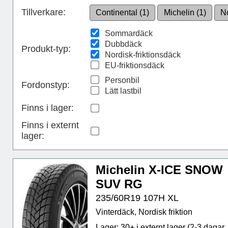
Tillverkare:
Continental (1)
Michelin (1)
No
Sommardäck
Dubbdäck
Produkt-typ:
Nordisk-friktionsdäck
EU-friktionsdäck
Personbil
Fordonstyp:
Lätt lastbil
Finns i lager
:
Finns i externt
lager
:
Michelin X-ICE SNOW
SUV RG
235/60R19 107H XL
Vinterdäck, Nordisk friktion
Lager: 30+ i externt lager (2-3 dagar