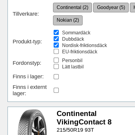
Continental (2)
Goodyear (5)
Tillverkare:
Nokian (2)
Sommardäck
Dubbdäck
Produkt-typ:
Nordisk-friktionsdäck
EU-friktionsdäck
Personbil
Fordonstyp:
Lätt lastbil
Finns i lager
:
Finns i externt
lager
:
Continental
VikingContact 8
215/50R19 93T