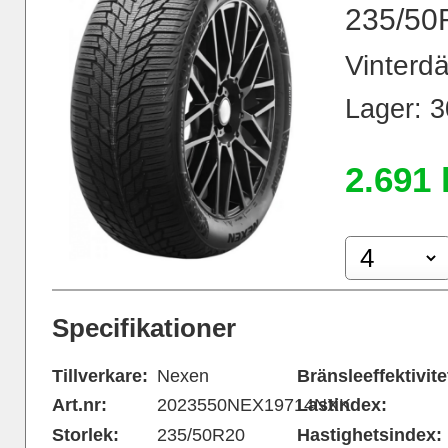
235/50
Vinterdä
Lager: 30
2.691 
Specifikationer
Tillverkare:
Nexen
Bränsleeffektivite
Art.nr:
2023550NEX19714NXK
Lastindex:
Storlek:
235/50R20
Hastighetsindex: