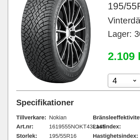
195/55
Vinterdä
Lager: 30
2.109 
Specifikationer
Tillverkare:
Nokian
Bränsleeffektivite
Art.nr:
1619555NOKT432145
Lastindex:
Storlek:
195/55R16
Hastighetsindex: