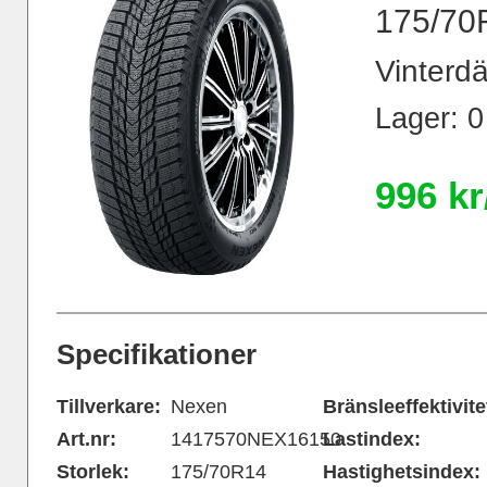
175/70
Vinterdä
Lager: 0
996 kr
Specifikationer
Tillverkare:
Nexen
Bränsleeffektivite
Art.nr:
1417570NEX16150
Lastindex:
Storlek:
175/70R14
Hastighetsindex: