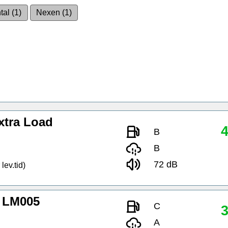
tal (1)
Nexen (1)
xtra Load
4
B
B
72 dB
lev.tid)
 LM005
C
3
A