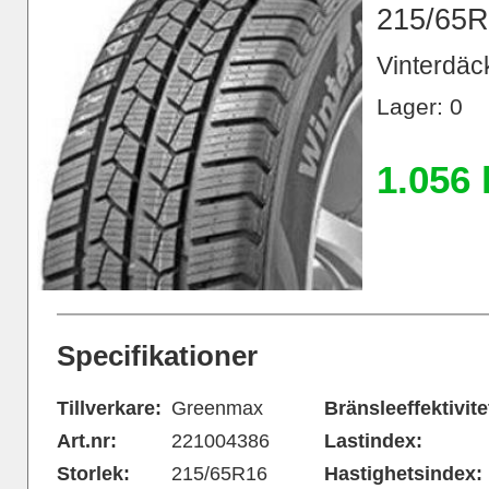
215/65R
Vinterdäck
Lager: 0
1.056 
Specifikationer
Tillverkare:
Greenmax
Bränsleeffektivite
Art.nr:
221004386
Lastindex:
Storlek:
215/65R16
Hastighetsindex: