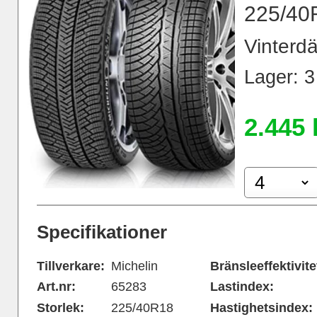
225/40
Vinterdä
Lager: 3 
2.445 
Specifikationer
Tillverkare:
Michelin
Bränsleeffektivite
Art.nr:
65283
Lastindex:
Storlek:
225/40R18
Hastighetsindex: