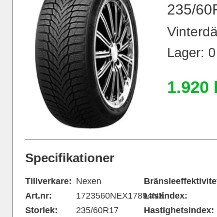
235/60
Vinterdä
Lager: 0
1.920 
Specifikationer
Tillverkare:
Nexen
Bränsleeffektivite
Art.nr:
1723560NEX17894NX
Lastindex:
Storlek:
235/60R17
Hastighetsindex: