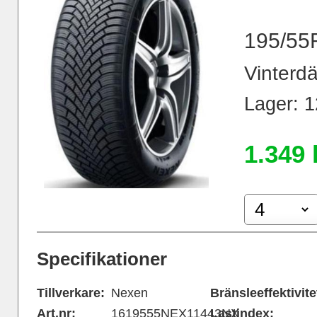
195/55
Vinterdä
Lager: 12
1.349 
Specifikationer
Tillverkare:
Nexen
Bränsleeffektivite
Art.nr:
1619555NEX11443NX
Lastindex: