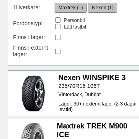
Tillverkare:
Maxtrek (1)
Nexen (1)
Personbil
Fordonstyp:
Lätt lastbil
Finns i lager
:
Finns i externt
lager
:
Nexen WINSPIKE 3
235/70R16 106T
Vinterdäck, Dubbat
Lager: 30+ i externt lager (2-3 dagar
lev.tid)
Maxtrek TREK M900
ICE