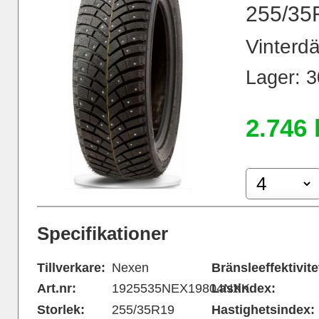
255/35
Vinterd
Lager: 30
2.746 
Specifikationer
Tillverkare:
Nexen
Bränsleeffektivite
Art.nr:
1925535NEX19804NXK
Lastindex:
Storlek:
255/35R19
Hastighetsindex: